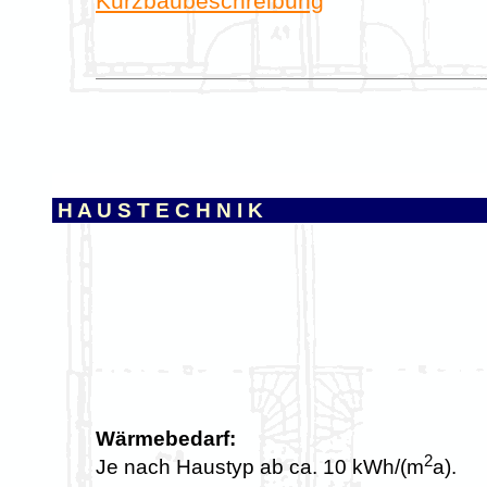
Kurzbaubeschreibung
o
H A U S T E C H N I K
Wärmebedarf:
2
Je nach Haustyp ab ca. 10 kWh/(m
a).