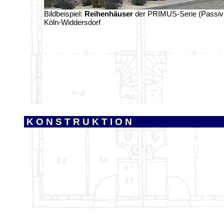
Bildbeispiel:
Reihenhäuser
der PRIMUS-Serie (Passivh
Köln-Widdersdorf
o
K O N S T R U K T I O N