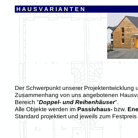
H A U S V A R I A N T E N
Der Schwerpunkt unserer Projektentwicklung 
Zusammenhang von uns angebotenen Hausvaria
Bereich "
Doppel- und Reihenhäuser
".
Alle Objekte werden im
Passivhaus-
bzw.
Ene
Standard projektiert und jeweils zum Festprei