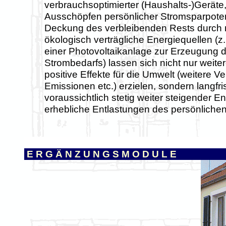
verbrauchsoptimierter (Haushalts-)Gerät
Ausschöpfen persönlicher Stromsparpoten
Deckung des verbleibenden Rests durch m
ökologisch verträgliche Energiequellen (z.B
einer Photovoltaikanlage zur Erzeugung 
Strombedarfs) lassen sich nicht nur weite
positive Effekte für die Umwelt (weitere 
Emissionen etc.) erzielen, sondern langfri
voraussichtlich stetig weiter steigender 
erhebliche Entlastungen des persönliche
o
E R G Ä N Z U N G S M O D U L E