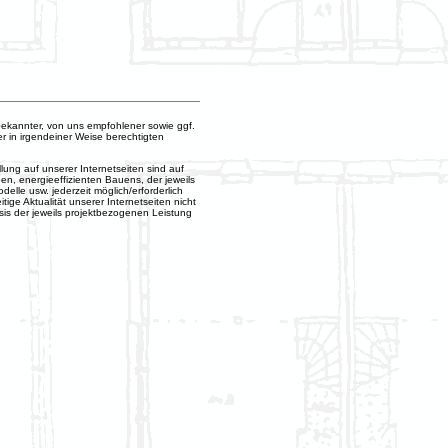
bekannter, von uns empfohlener sowie ggf.
er in irgendeiner Weise berechtigten
ng auf unserer Internetseiten sind auf
en, energieeffizienten Bauens, der jeweils
le usw. jederzeit möglich/erforderlich
ige Aktualität unserer Internetseiten nicht
sis der jeweils projektbezogenen Leistung