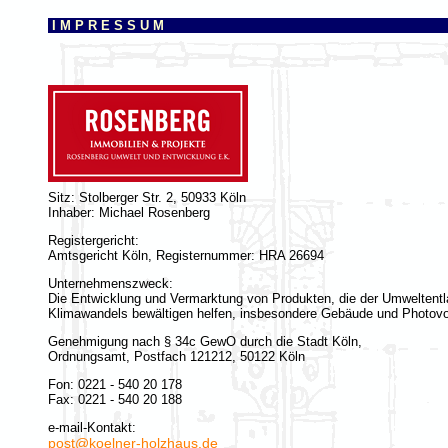
I M P R E S S U M
Sitz: Stolberger Str. 2, 50933 Köln
Inhaber: Michael Rosenberg
Registergericht:
Amtsgericht Köln, Registernummer: HRA 26694
Unternehmenszweck:
Die Entwicklung und Vermarktung von Produkten, die der Umweltentl
Klimawandels bewältigen helfen, insbesondere Gebäude und Photovo
Genehmigung nach § 34c GewO durch die Stadt Köln,
Ordnungsamt, Postfach 121212, 50122 Köln
Fon: 0221 - 540 20 178
Fax: 0221 - 540 20 188
e-mail-Kontakt:
post@koelner-holzhaus.de