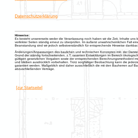
Datenschutzerklärung
Hinweise:
Es besteht unsererseits weder die Veranlassung noch haben wir die Zeit, Inhalte uns 
verlinkter Seiten ständig erneut zu überprüfen. Im äußerst unwahrscheinlichen Fall ein
Beanstandung sind wir jedoch selbstverständlich für entsprechende Hinweise dankbar.
Änderungen/Anpassungen des baulichen und technischen Konzeptes inkl. der Darstellu
Grund der ständig fortschreitenden, z.T. rasanten Entwicklungen im Bereich ökologisch
gültigen gesetzlichen Vorgaben sowie der entsprechenden Berechnungsmethoden/-model
und bleiben ausdrücklich vorbehalten. Trotz sorgfältiger Beobachtung kann die jederzeit
garantiert werden. Maßgeblich sind daher ausschließlich die mit den Bauherren auf Ba
abzuschließenden Verträge.
[zur Startseite]