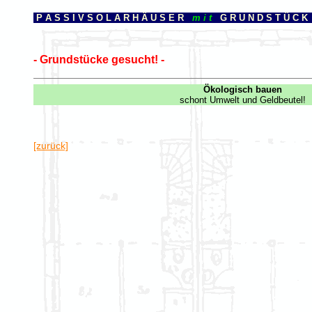
P A S S I V S O L A R H Ä U S E R
m i t
G R U N D S T Ü C K
- Grundstücke gesucht! -
Ökologisch bauen
schont Umwelt und Geldbeutel!
[zurück]